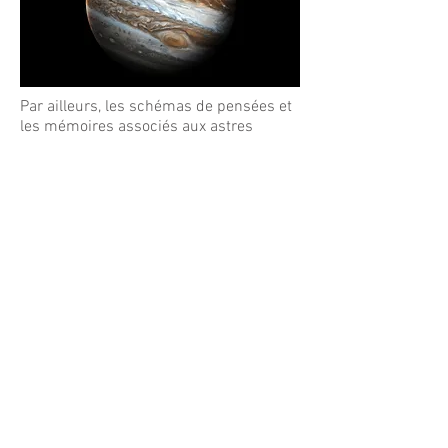
Par ailleurs, les schémas de pensées et
les mémoires associés aux astres
observés dans cette analyse
apparaissent de façon claire dans les
résultats donnés par le
Fenyx
. Cela
suppose donc que notre regard est lui
aussi d’une certaine façon « imprégné »
des mythes créés par les hommes
depuis des milliers d’années, qui
accompagnent ces planètes. Ou sont-ce
les planètes elles-mêmes qui, vêtues
d’une vibration énergétique particulière,
ont inspiré aux hommes les histoires
dont ils les ont animées ? peut-être les
deux hypothèses sont-elles vraies,
intriquées l’une dans l’autre et
désormais inséparables, créant ainsi un
écho sans cesse renouvelé entre