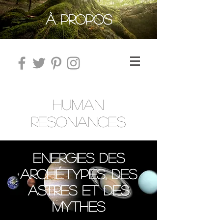
À PROPOS
HUMAN
RESONANCES
Energies des
Archétypes, des
astres et des
mythes