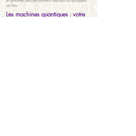
le sommeil des personnes habitant ou occupant
un lieu.
Les machines quantiques : votre
énergie mise en lumière
Certaines machines quantiques permettent
aujourd'hui de mettre en évidence le
rayonnement émanant d'une personne, reflétant
son niveau d'énergie, son état émotionnel et
mental. Elles peuvent aussi mesurer la signature
vibratoire d’un être vivant ou d’une substance
quelconque et leurs influences sur nous.
Venez découvrir comment ces nouveaux
développements peuvent nous en apprendre
davantage sur nous-mêmes et sur le monde
vibratoire qui nous constitue et nous entoure !
L’énergie des lieux sacrés :
Villers-La- Ville, un des plus
beaux exemples d’Europe
Comment découvrir ces lieux sacrés qui, par leur
puissance et leur magie, vous apportent énergie
et sérénité en vous aidant à aller à la rencontre de
vous-même ?