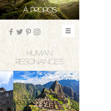
À PROPOS
HUMAN
RESONANCES
conférences
Géobiologie - Lieux
sacrés-