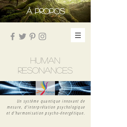
À PROPOS
HUMAN
RESONANCES
Un système quantique innovant de
mesure, d’interprétation psychologique
et d’harmonisation psycho-énergétique.