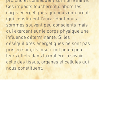
profond et conséquent sur notre santé.
Ces impacts toucheront d’abord les
corps énergétiques qui nous entourent
(qui constituent l’aura), dont nous
sommes souvent peu conscients mais
qui exercent sur le corps physique une
influence déterminante. Si les
déséquilibres énergétiques ne sont pas
pris en soin, ils inscriront peu à peu
leurs effets dans la matière, à savoir
celle des tissus, organes et cellules qui
nous constituent.
Apparaîtront alors des pathologies,
signes ultimes de nos dysharmonies
profondes, qui ne sont finalement que le
sommet d’un iceberg dont l’amplitude
est souvent beaucoup plus large que
celle identifiée par la médecine
occidentale conventionnelle, attachée à
soigner les symptômes plutôt qu’à en