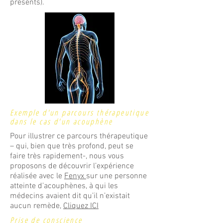
présents).
Exemple d'un parcours thérapeutique
dans le cas d'un acouphène
Pour illustrer ce parcours thérapeutique
– qui, bien que très profond, peut se
faire très rapidement-, nous vous
proposons de découvrir l’expérience
réalisée avec le
Fenyx
sur une personne
atteinte d’acouphènes, à qui les
médecins avaient dit qu’il n’existait
aucun remède,
Cliquez ICI
Prise de conscience