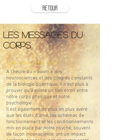
retour
Les messages du
corps
Lien corps -âme- esprit
A l’heure du « boom » des
neurosciences et des progrès constants
de la biologie quantique, il n’est plus à
prouver qu’il existe un lien étroit entre
notre corps physique et notre
psychologie.
Il est également de plus en plus avéré
que les états d’âme, les schémas de
fonctionnement et les conditionnements
mis en place par notre psyché, souvent
de façon inconsciente, ont un impact