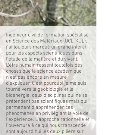
Ingénieur civil de formation spécialisé
en Science des Matériaux (UCL-KUL),
j’ai toujours marqué un grand intérêt
pour les aspects scientifiques dans
l’étude de la matière et du vivant.
L'être humain ressent toutefois des
choses que la science académique
n’est pas encore en mesure
d'expliquer. C’est pourquoi je me suis
tourné vers la géobiologie et la
bioénergie, deux disciplines qui ne se
prétendent pas scientifiques mais qui
permettent d’appréhender ces
phénomènes en privilégiant la voie de
l’expérience. L’approche rationnelle et
l’ouverture à ce qui nous transcende
sont aujourd’hui les deux piliers sur