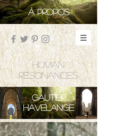
À PROPOS
HUMAN
RESONANCES
Gautier
Havelange