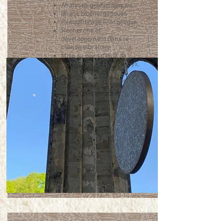
Analyses géobiologiques
Bilans bioénergétiques
Rééquilibrage énergétique
Recherche et
développement dans le
monde vibratoire
Mise au point d’outil de
biorésonance ( LVA, Fenyx,
EVA)
Formations et conférences
Visites de lieux sacrés
Voyages initiatiques