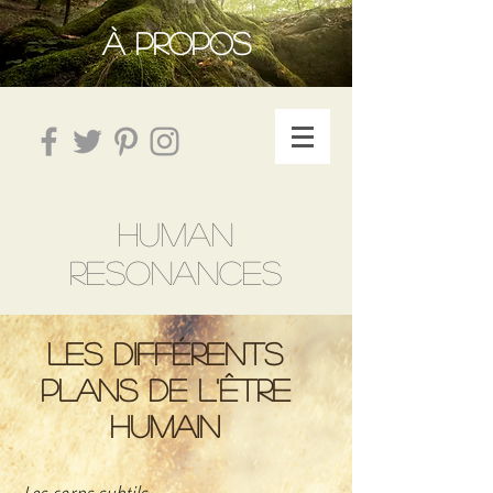
À PROPOS
HUMAN
RESONANCES
Les différents
plans de l'être
humain