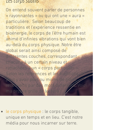
Les corps subtils
On entend souvent parler de personnes
« rayonnantes » ou qui ont une « aura »
particulière. Selon beaucoup de
traditions et l’expérience ressentie en
bioénergie, le corps de l’être humain est
animé d’infinies vibrations qui vont bien
au-delà du corps physique. Notre être
global serait ainsi composé de
différentes couches, correspondant
chacune à un certain niveau et
rattachées à un « corps particulier ».
Selon les références et les traditions, il
peut y avoir plus ou moins de plans
recouverts par des mots différents. Voici
ma propre grille de lecture :​
le corps physique
: le corps tangible,
unique en temps et en lieu. C’est notre
média pour nous incarner sur terre.