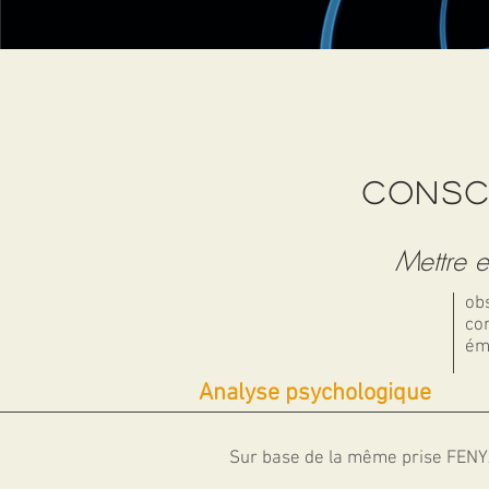
CONSC
Mettre e
obs
co
émo
Analyse psychologique
Sur base de la même prise
FENY