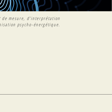
 de mesure, d’interprétation
nisation psycho-énergétique.