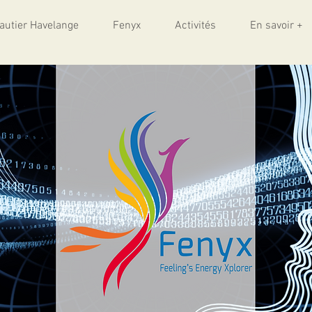
autier Havelange
Fenyx
Activités
En savoir +