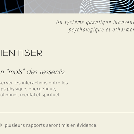
Un système quantique innovant
psychologique et d’harmo
IENTISER
n "mots" des ressentis
erver les interactions entre les
rps physique, énergétique,
tionnel, mental et spirituel
X
, plusieurs rapports seront mis en évidence.