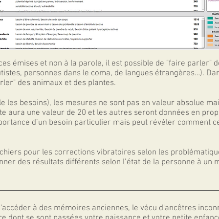
s émises et non à la parole, il est possible de "faire parler"
tistes, personnes dans le coma, de langues étrangères…). Dans
rler" des animaux et des plantes.
 les besoins), les mesures ne sont pas en valeur absolue mais 
te aura une valeur de 20 et les autres seront données en prop
portance d’un besoin particulier mais peut révéler comment ce
ichiers pour les corrections vibratoires selon les problématiqu
ner des résultats différents selon l’état de la personne à un
 d'accéder à des mémoires anciennes, le vécu d'ancêtres incon
re dont se sont passées votre naissance et votre petite enfanc