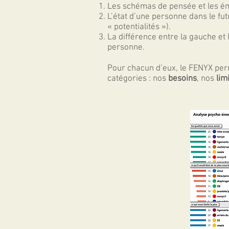
Les schémas de pensée et les ém
L’état d’une personne dans le f
« potentialités »).
La différence entre la gauche et l
personne.
Pour chacun d’eux, le
FENY
X
perm
catégories : nos
besoins
, nos
lim